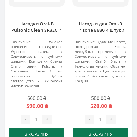
Насадки Oral-B
Насадки для Oral-B
Pulsonic Clean SR32C-4
Trizone EB30 4 штуки
Назначение:
Глубокое
Назначение:
Удаление налета,
очищение Повседневная
Повседневная, Чистка
Удаление налета
межзубных промежутков
Совместимость с зубными
Совместимость с зубными
щетками:
Все щетки бренда
щетками:
Oral-B Braun
Oral-b серии Pulsonic
Технология чистки:
Обратно-
Состояние:
Новое
Тип
вращательная
Цвет насадки:
назначения:
Зубная
Белый
Жесткость щетинок:
электрощетка
Технология
Средняя
чистки:
Звуковая
660.00 ₴
580.00 ₴
590.00 ₴
520.00 ₴
-
+
-
+
В КОРЗИНУ
В КОРЗИНУ