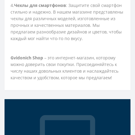
4.
Чехлы для смартфонов
: Защитите свой смартфон
стильно и надежно. В нашем магазине представлены
чехлы для различных моделей, изготовленные из
прочных и качественных материалов. Мы
предлагаем разнообразие дизайнов и цветов, чтобы
каждый мог найти что-то по вкусу.
Gvidonich Shop
– это интернет-магазин, которому
можно доверить свои покупки. Присоединяйтесь к
числу наших довольных клиентов и наслаждайтесь
качеством и удобством, которое мы предлагаем!