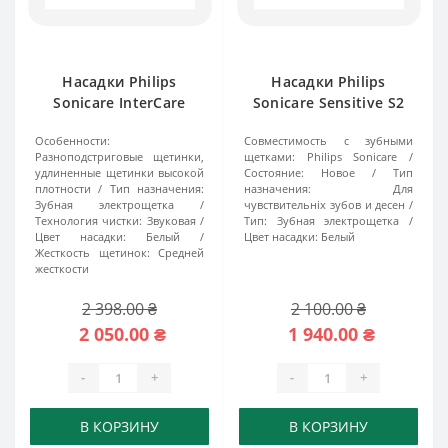
Насадки Philips
Насадки Philips
Sonicare InterCare
Sonicare Sensitive S2
HX9008/87 8 шт
HX6058 8 шт
Особенности:
Совместимость с зубными
Разноподстриговые щетинки,
щетками:
Philips Sonicare
удлиненные щетинки высокой
Состояние:
Новое
Тип
плотности
Тип назначения:
назначения:
Для
Зубная электрощетка
чувствительніх зубов и десен
Технология чистки:
Звуковая
Тип:
Зубная электрощетка
Цвет насадки:
Белый
Цвет насадки:
Белый
Жесткость щетинок:
Средней
жесткости
2 398.00 ₴
2 100.00 ₴
2 050.00 ₴
1 940.00 ₴
-
+
-
+
В КОРЗИНУ
В КОРЗИНУ