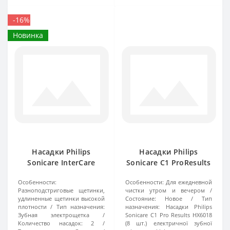
-16%
Новинка
Насадки Philips
Насадки Philips
Sonicare InterCare
Sonicare C1 ProResults
HX9002 2
HX6018 8шт
Особенности:
Особенности:
Для ежедневной
Разноподстриговые щетинки,
чистки утром и вечером
удлиненные щетинки высокой
Состояние:
Новое
Тип
плотности
Тип назначения:
назначения:
Насадки Philips
Зубная электрощетка
Sonicare C1 Pro Results HX6018
Количество насадок:
2
(8 шт.) електричної зубної