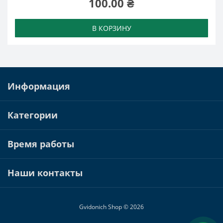
100.00 ₴
Ремешок Samsung Galaxy Watch Active (3)
В КОРЗИНУ
Ремешок Samsung Galaxy Watch 46 мм (3)
Ремешок Samsung Galaxy Watch 3 45mm (3)
Ремешок Samsung Galaxy Watch 3 41mm (3)
Информация
Ремешки Samsung Galaxy Watch 42mm (3)
Категории
Ремешок Huawei Watch GT 2 Pro (3)
Ремешок Huawei Watch GT 2 46mm (3)
Время работы
Ремешок Huawei Honor Magic Watch 2 46mm (3)
Наши контакты
Ремешок Huawei Honor GS Pro (3)
Ремешок Huawei Honor Magic Watch 2 42mm (3)
Gvidonich Shop © 2026
Ремешок Huawei Honor Watch Magic (3)