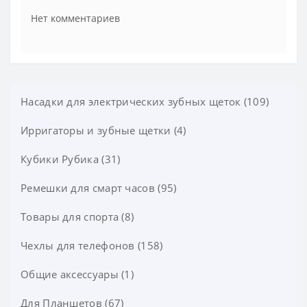
Нет комментариев
Насадки для электрических зубных щеток (109)
Ирригаторы и зубные щетки (4)
Насадки Oral-B Braun (56)
Насадки Philips Sonicare (26)
Кубики Рубика (31)
Насадки для Xiaomi Soocas (11)
Ремешки для смарт часов (95)
Насадки для Xiaomi Oclean (11)
Товары для спорта (8)
Ремешки для Amazfit T-Rex (3)
Насадки для Xiaomi Mijia Sonic (3)
Ремешок Xiaomi Zepp E (3)
Чехлы для телефонов (158)
Спортивные очки (3)
Насадки Seago (2)
Ремешок Xiaomi Mi Watch (3)
Спортивные перчатки (5)
Общие аксессуары (1)
Чехлы для Asus Zenfone (8)
Ремешок Xiaomi Amazfit Pace (9)
Чехлы для Sony Xperia (10)
Для Планшетов (67)
Автодержатель (1)