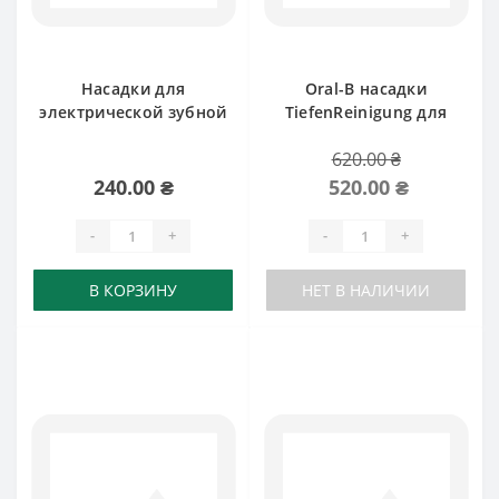
Насадки для
Oral-B насадки
электрической зубной
TiefenReinigung для
щетки Braun Oral-B
Braun
620.00 ₴
Dual Clean
240.00 ₴
520.00 ₴
-
+
-
+
В КОРЗИНУ
НЕТ В НАЛИЧИИ