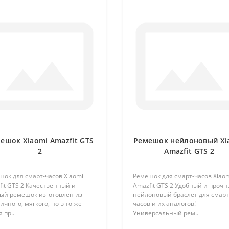
ешок Xiaomi Amazfit GTS
Ремешок нейлоновый Xi
2
Amazfit GTS 2
ок для смарт-часов Xiaomi
Ремешок для смарт-часов Xiao
it GTS 2 Качественный и
Amazfit GTS 2 Удобный и проч
ый ремешок изготовлен из
нейлоновый браслет для смарт
ичного, мягкого, но в то же
часов и их аналогов!
 пр..
Универсальный рем..