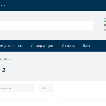
лата
ки для щеток
Информация
Отзывы
Блог
t GTS 2
 2