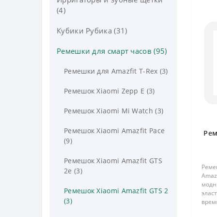
(4)
Насадки Philips Sonicare (26)
Кубики Рубика (31)
Насадки для Xiaomi Soocas
(11)
Ремешки для смарт часов (95)
Насадки для Xiaomi Oclean
Ремешки для Amazfit T-Rex (3)
(11)
Ремешок Xiaomi Zepp E (3)
Насадки для Xiaomi Mijia
Sonic (3)
Ремешок Xiaomi Mi Watch (3)
Насадки Seago (2)
Ремешок Xiaomi Amazfit Pace
Рем
(9)
Ремешок Xiaomi Amazfit GTS
Ремеш
2e (3)
Amazf
модн
Ремешок Xiaomi Amazfit GTS 2
эласт
(3)
время