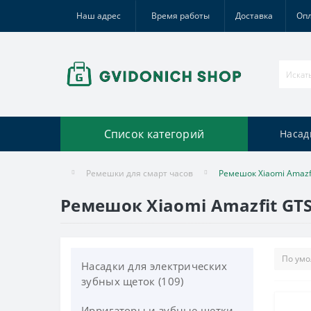
Наш адрес
Время работы
Доставка
Оп
Список категорий
Насад
Ремешки для смарт часов
Ремешок Xiaomi Amazfi
Ремешок Xiaomi Amazfit GTS
Насадки для электрических
зубных щеток (109)
Ирригаторы и зубные щетки
Насадки Oral-B Braun (56)