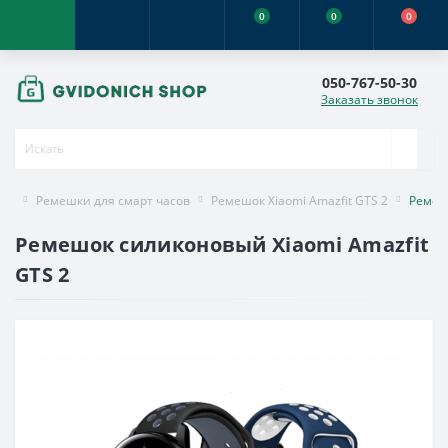
0
0
0
050-767-50-30
Заказать звонок
Ремешки для смарт часов
Ремешок Xiaomi Amazfit GTS 2
Ремешо
Ремешок силиконовый Xiaomi Amazfit
GTS 2