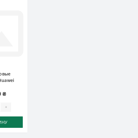
овые
Huawei
 GT
0 ₴
+
ИНУ