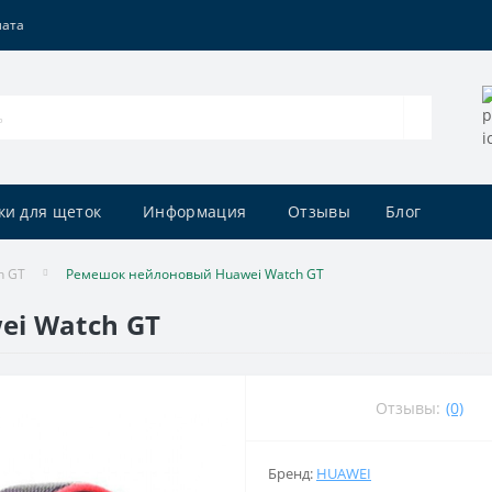
лата
ки для щеток
Информация
Отзывы
Блог
h GT
Ремешок нейлоновый Huawei Watch GT
i Watch GT
Отзывы:
(0)
Бренд:
HUAWEI