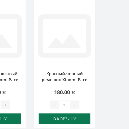
рюзовый
Красный-черный
omi Pace
ремешок Xiaomi Pace
0 ₴
180.00 ₴
+
-
+
ИНУ
В КОРЗИНУ