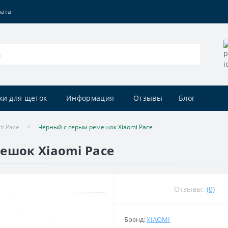
лата
ки для щеток
Информация
Отзывы
Блог
t Pace
Черный с серым ремешок Xiaomi Pace
ешок Xiaomi Pace
Отзывы:
(0)
Бренд:
XIAOMI