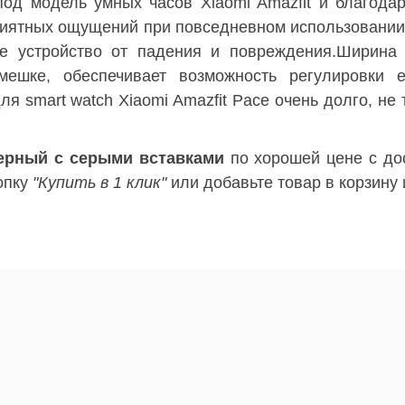
од модель умных часов Xiaomi Amazfit и благодаря
риятных ощущений при повседневном использовании.
ше устройство от падения и повреждения.Ширин
мешке, обеспечивает возможность регулировки 
я smart watch Xiaomi Amazfit Pace очень долго, не
черный с серыми вставками
по хорошей цене c дос
опку
"Купить в 1 клик"
или добавьте товар в корзину 