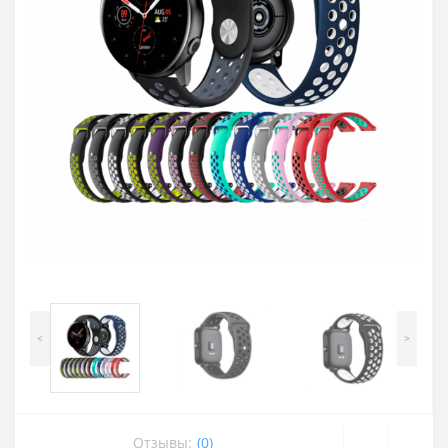
<
>
Отзывы:
(0)