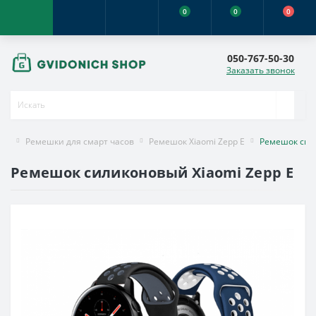
0
0
0
050-767-50-30
Заказать звонок
Ремешки для смарт часов
Ремешок Xiaomi Zepp E
Ремешок сили
Ремешок силиконовый Xiaomi Zepp E