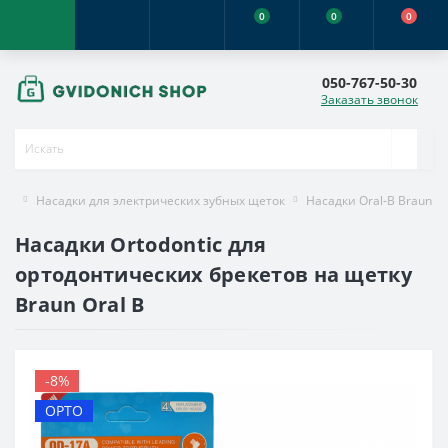
0
0
0
050-767-50-30
Заказать звонок
Насадки для электрических зубных щеток
Насадки Oral-B Braun
Насадки Ortodontic для
ортодонтических брекетов на щетку
Braun Oral B
-8%
ОРТО