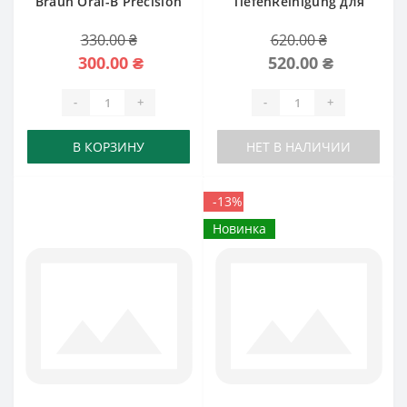
Braun Oral-B Precision
TiefenReinigung для
Clean
Braun
330.00 ₴
620.00 ₴
300.00 ₴
520.00 ₴
-
+
-
+
В КОРЗИНУ
НЕТ В НАЛИЧИИ
-13%
Новинка