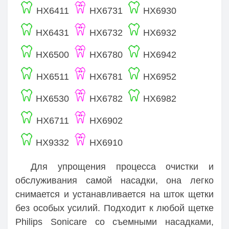
HX6411
HX6731
HX6930
HX6431
HX6732
HX6932
HX6500
HX6780
HX6942
HX6511
HX6781
HX6952
HX6530
HX6782
HX6982
HX6711
HX6902
HX9332
HX6910
Для упрощения процесса очистки и
обслуживания самой насадки, она легко
снимается и устанавливается на шток щетки
без особых усилий. Подходит к любой щетке
Philips Sonicare со съемными насадками,