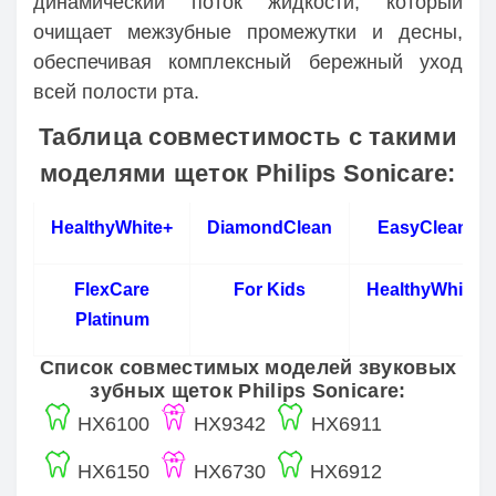
динамический поток жидкости, который
очищает межзубные промежутки и десны,
обеспечивая комплексный бережный уход
всей полости рта.
Таблица совместимость с такими
моделями щеток Philips Sonicare:
HealthyWhite+
DiamondClean
EasyClean
FlexCare
For Kids
HealthyWhite
Platinum
Список совместимых моделей звуковых
зубных щеток Philips Sonicare:
HX6100
HX9342
HX6911
HX6150
HX6730
HX6912