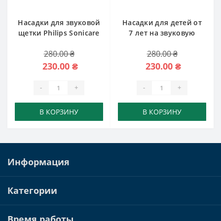
Насадки для звуковой
Насадки для детей от
щетки Philips Sonicare
7 лет на звуковую
ProResults Plaque
щетки Philips Sonicare
280.00 ₴
280.00 ₴
control HX9024
Kids
230.00 ₴
230.00 ₴
-
+
-
+
В КОРЗИНУ
В КОРЗИНУ
Информация
Категории
Время работы