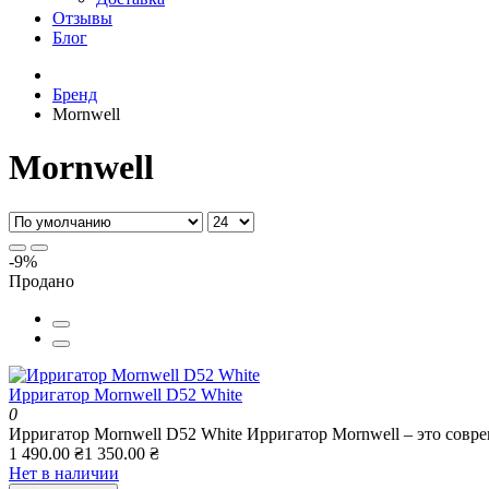
Отзывы
Блог
Бренд
Mornwell
Mornwell
-9%
Продано
Ирригатор Mornwell D52 White
0
Ирригатор Mornwell D52 White Ирригатор Mornwell – это совре
1 490.00 ₴
1 350.00 ₴
Нет в наличии