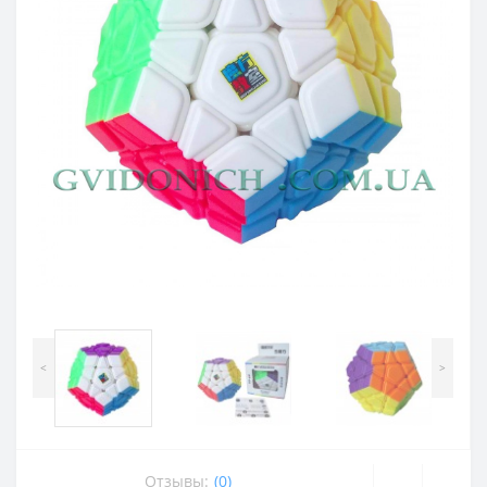
<
>
Отзывы:
(0)