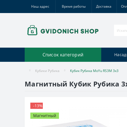
Наш адрес
Время работы
Доставка
Оп
Список категорий
Насад
Кубики Рубика
Кубик Рубика MoYu RS3M 3х3
Магнитный Кубик Рубика 3х3
-13%
Магнитный