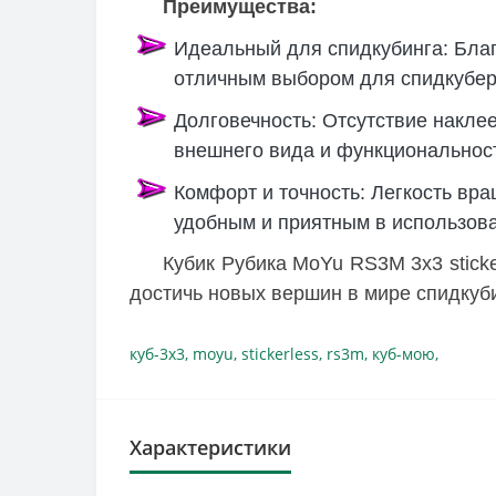
Преимущества:
Идеальный для спидкубинга: Бла
отличным выбором для спидкубер
Долговечность: Отсутствие накле
внешнего вида и функциональнос
Комфорт и точность: Легкость вр
удобным и приятным в использов
Кубик Рубика MoYu RS3M 3х3 sticke
достичь новых вершин в мире спидкуб
куб-3x3
,
moyu
,
stickerless
,
rs3m
,
куб-мою
,
Характеристики