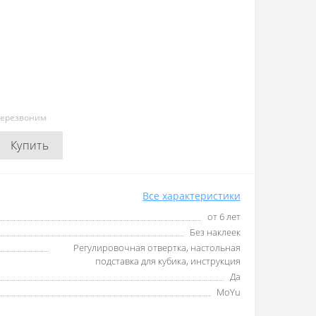
перезвоним
Купить
Все характеристики
от 6 лет
Без наклеек
Регулировочная отвертка, настольная
подставка для кубика, инструкция
Да
MoYu