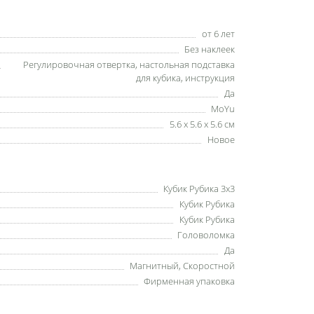
от 6 лет
Без наклеек
Регулировочная отвертка, настольная подставка
для кубика, инструкция
Да
MoYu
5.6 x 5.6 x 5.6 см
Новое
Кубик Рубика 3x3
Кубик Рубика
Кубик Рубика
Головоломка
Да
Магнитный, Скоростной
Фирменная упаковка