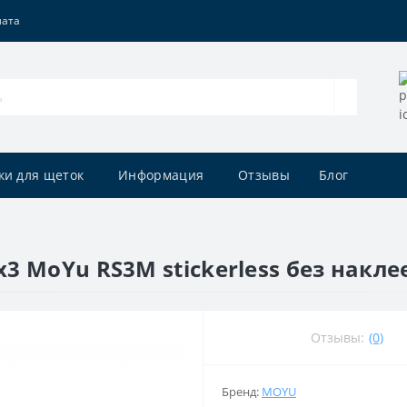
лата
ки для щеток
Информация
Отзывы
Блог
 MoYu RS3M stickerless без накле
Отзывы:
(0)
Бренд:
MOYU