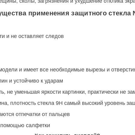
рещины, сколы, загрязнения и ухудшение отклика экр
щества применения защитного стекла N
ти и не оставляет следов
модели и имеет все необходимые вырезы и отверст
ин и устойчиво к ударам
, не уменьшая яркости картинки, практически не за
на, плотность стекла 9H самый высокий уровень за
ются отпечатки от пальцев
с помощью салфетки