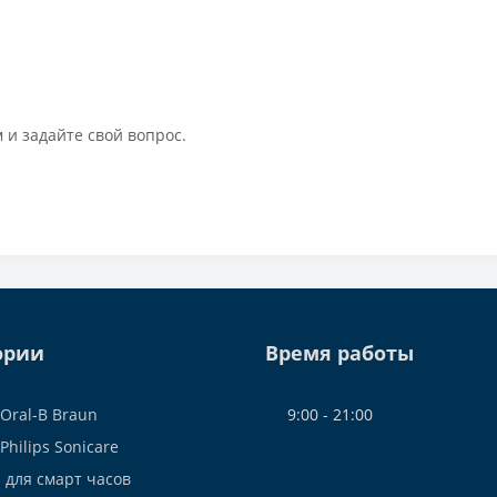
 и задайте свой вопрос.
ории
Время работы
Oral-B Braun
9:00 - 21:00
Philips Sonicare
 для смарт часов