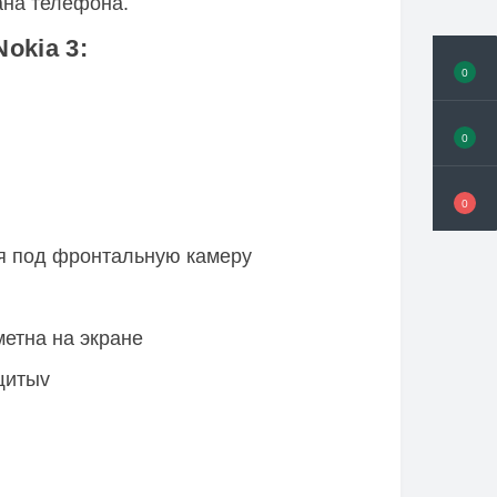
ана телефона.
okia 3:
0
0
0
ия под фронтальную камеру
метна на экране
щитыv