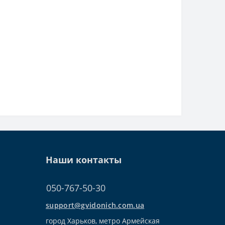
Наши контакты
050-767-50-30
support@gvidonich.com.ua
город Харьков, метро Армейская