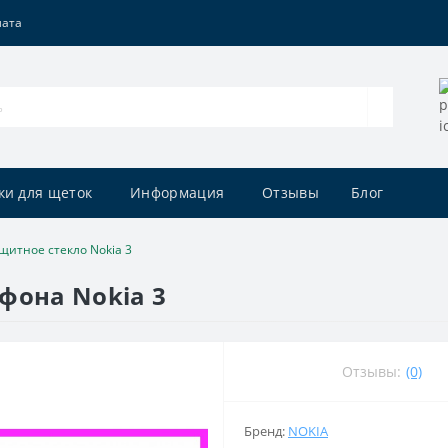
лата
ки для щеток
Информация
Отзывы
Блог
щитное стекло Nokia 3
фона Nokia 3
Отзывы:
(0)
Бренд:
NOKIA