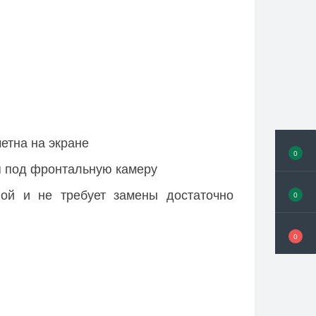
етна на экране
0
я под фронтальную камеру
ной и не требует замены достаточно
0
0