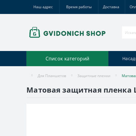
Наш адрес
Время работы
Доставка
Оп
Список категорий
Насад
Для Планшетов
Защитные пленки
Матовая
Матовая защитная пленка L