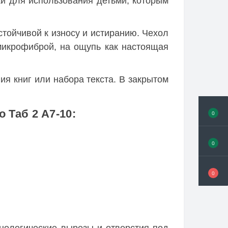
ки для использования детьми, которым
стойчивой к износу и истиранию. Чехол
 микрофиброй, на ощупь как настоящая
я книг или набора текста. В закрытом
Таб 2 A7-10:
0
0
0