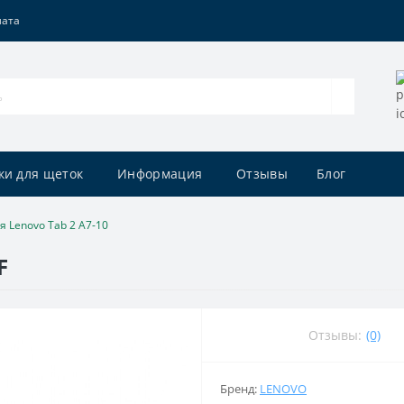
лата
ки для щеток
Информация
Отзывы
Блог
я Lenovo Tab 2 A7-10
F
Отзывы:
(0)
Бренд:
LENOVO