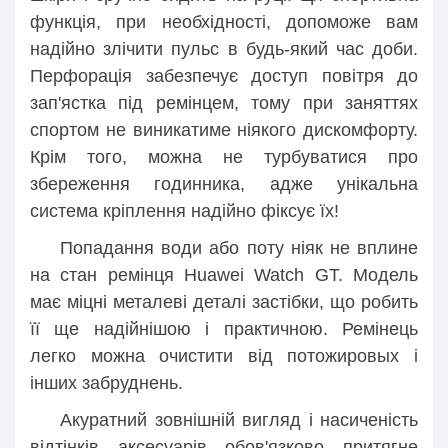
функція, при необхідності, допоможе вам
надійно злічити пульс в будь-який час доби.
Перфорація забезпечує доступ повітря до
зап'ястка під ремінцем, тому при заняттях
спортом не виникатиме ніякого дискомфорту.
Крім того, можна не турбуватися про
збереження годинника, адже унікальна
система кріплення надійно фіксує їх!
Попадання води або поту ніяк не вплине
на стан ремінця Huawei Watch GT. Модель
має міцні металеві деталі застібки, що робить
її ще надійнішою і практичною. Ремінець
легко можна очистити від потожировых і
інших забруднень.
Акуратний зовнішній вигляд і насиченість
відтінків аксесуарів обов'язково притягне