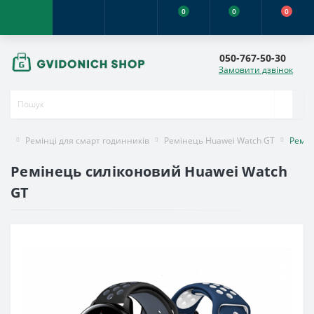
0
0
0
050-767-50-30
Замовити дзвінок
Ремінці для смарт годинників
Ремінець Huawei Watch GT
Ремін
Ремінець силіконовий Huawei Watch
GT